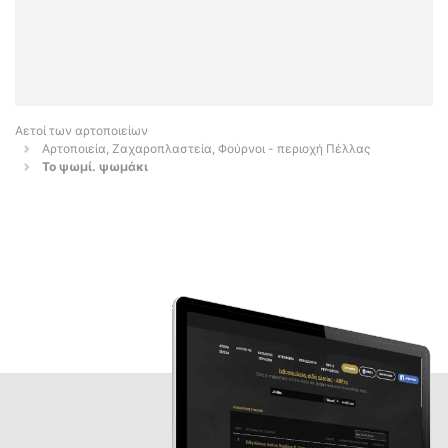
Αετοί των αρτοποιείων
Αρτοποιεία, Ζαχαροπλαστεία, Φούρνοι - περιοχή Πέλλας
Το ψωμί. ψωμάκι