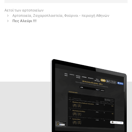
Αετοί των αρτοποιείων
Αρτοποιεία, Ζαχαροπλαστεία, Φούρνοι - περιοχή Αθηνών
Πες Αλεύρι !!!