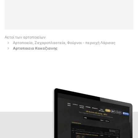
Αετοί των αρτοποιείων
Αρτοποιεία, Ζαχαροπλαστεία, Φούρνοι - περιοχή Λάρισας
Αρτοποιεια Κακαζιανης