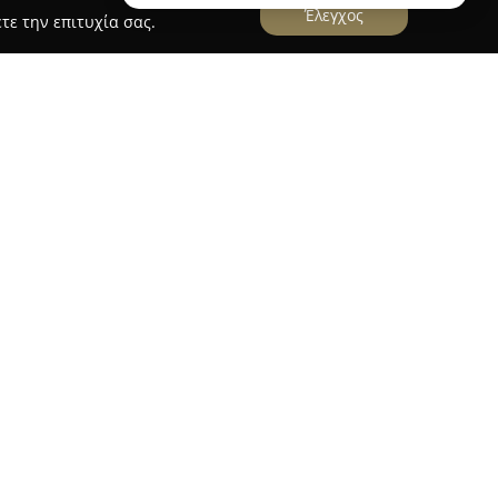
Έλεγχος
τε την επιτυχία σας.
ry
y
δραστηριοποιείται στον χώρο της αρτοποιίας,
για την τοπική κοινότητα των Δολιανών. Το
μπειρία στην παρασκευή φρέσκων προϊόντων
ής, χρησιμοποιώντας πάντα αγνά υλικά και
ι την ποιότητα.
ατίθεται ευρεία γκάμα από φρεσκοψημένα ψωμιά,
ρα αλμυρά είδη, συμπεριλαμβανομένων
ιτών. Ξεχωρίζουν επίσης τα χειροποίητα
ατα και τα αρωματικά cookies, όλα φτιαγμένα με
ονικές συνταγές με σύγχρονες πινελιές. Η