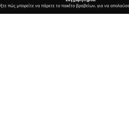
γξτε πώς μπορείτε να πάρετε το πακέτο βραβείων, για να απολαύσε
τεία, Φούρνοι - περιοχή Ιωαννίνων
Kakarantzas Art Fine Bake
Σχετικά με την εταιρεία:
Η
Kakarantzas Art Fine Baker
αποτελώντας σημείο αναφοράς 
κατάστημα διαθέτει μεγάλη ε
αρτοποιίας και ζαχαροπλαστικ
δίνοντας έμφαση στη γεύση κα
Στον χώρο της επιχείρησης δι
τραγανά κριτσίνια και διάφο
παραδοσιακών και μοντέρνων π
γλυκίσματα, τα αφράτα βουτήμ
μεράκι και βασισμένα σε διαχρ