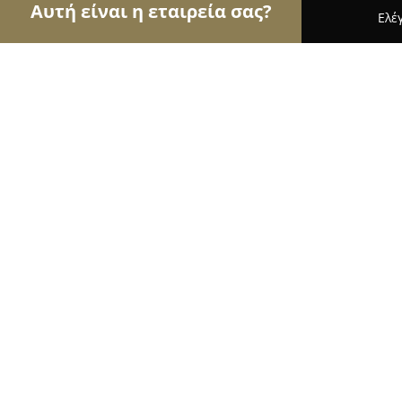
Αυτή είναι η εταιρεία σας?
Ελέ
Αετοί των αρτοποιείων
Αρτοποιεία, Ζαχαροπλασ
Kakarantzas Art Fine Bakery
8.5
(5)
Δολιανα,
Εμφάνιση αριθμού τηλεφώνου