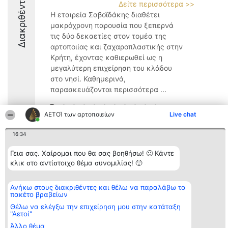
Διακριθέντες
Δείτε περισσότερα >>
Η εταιρεία Σαβοϊδάκης διαθέτει
μακρόχρονη παρουσία που ξεπερνά
τις δύο δεκαετίες στον τομέα της
αρτοποιίας και ζαχαροπλαστικής στην
Κρήτη, έχοντας καθιερωθεί ως η
μεγαλύτερη επιχείρηση του κλάδου
στο νησί. Καθημερινά,
παρασκευάζονται περισσότερα ...
9
ΑΕΤΟΊ των αρτοποιείων
Live chat
16:34
Διοργανωτής της
Κατάταξη
Επικοινωνία
κατάταξης
Διακριθέντες
Επικοινωνία
Γεια σας. Χαίρομαι που θα σας βοηθήσω! 🙂 Κάντε
BEAUTIFUL COMPANY
Λίστα όλων
κλικ στο αντίστοιχο θέμα συνομιλίας! 🙂
Μονοπρόσωπη ΙΚΕ
των
ΤΗΛ. ΕΠΙΚΟΙΝΩΝΙΑΣ:
διακριθέντων
2104128019
Μεθοδολογία
Ανήκω στους διακριθέντες και θέλω να παραλάβω το
email:
Όροι &
πακέτο βραβείων
aetoi@beautifulcompany.co
προϋποθέσεις
ΠΟΛΙΤΙΚΗ
Θέλω να ελέγξω την επιχείρηση μου στην κατάταξη
"Αετοί"
ΑΠΟΡΡΗΤΟΥ
Άλλο θέμα