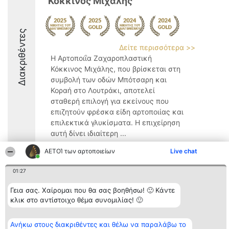
Κόκκινος Μιχάλης
Διακριθέντες
Δείτε περισσότερα >>
Η Αρτοποιΐα Ζαχαροπλαστική
Κόκκινος Μιχάλης, που βρίσκεται στη
συμβολή των οδών Μπότσαρη και
Κοραή στο Λουτράκι, αποτελεί
σταθερή επιλογή για εκείνους που
επιζητούν φρέσκα είδη αρτοποιίας και
επιλεκτικά γλυκίσματα. Η επιχείρηση
αυτή δίνει ιδιαίτερη ...
9.6
ΑΕΤΟΊ των αρτοποιείων
Live chat
01:27
Διοργανωτής της
Κατάταξη
Επικοινωνία
Γεια σας. Χαίρομαι που θα σας βοηθήσω! 🙂 Κάντε
κατάταξης
Διακριθέντες
Επικοινωνία
κλικ στο αντίστοιχο θέμα συνομιλίας! 🙂
BEAUTIFUL COMPANY
Λίστα όλων
Μονοπρόσωπη ΙΚΕ
των
ΤΗΛ. ΕΠΙΚΟΙΝΩΝΙΑΣ:
διακριθέντων
Ανήκω στους διακριθέντες και θέλω να παραλάβω το
2104128019
Μεθοδολογία