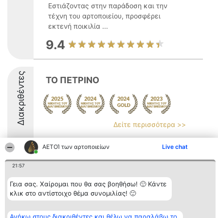
Εστιάζοντας στην παράδοση και την
τέχνη του αρτοποιείου, προσφέρει
εκτενή ποικιλία ...
9.4
Διακριθέντες
ΤΟ ΠΕΤΡΙΝΟ
Δείτε περισσότερα >>
8.5
ΑΕΤΟΊ των αρτοποιείων
Live chat
21:57
Διοργανωτής της
Κατάταξη
Επικοινωνία
Γεια σας. Χαίρομαι που θα σας βοηθήσω! 🙂 Κάντε
κατάταξης
Διακριθέντες
Επικοινωνία
BEAUTIFUL COMPANY
Λίστα όλων
κλικ στο αντίστοιχο θέμα συνομιλίας! 🙂
Μονοπρόσωπη ΙΚΕ
των
ΤΗΛ. ΕΠΙΚΟΙΝΩΝΙΑΣ:
διακριθέντων
2104128019
Μεθοδολογία
Ανήκω στους διακριθέντες και θέλω να παραλάβω το