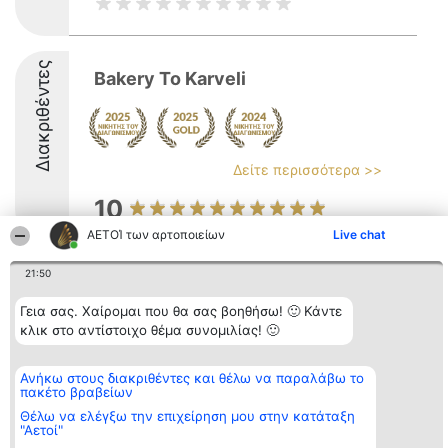
Διακριθέντες
Bakery To Karveli
Δείτε περισσότερα >>
10
ΑΕΤΟΊ των αρτοποιείων
Live chat
21:50
Διοργανωτής της
Κατάταξη
Επικοινωνία
κατάταξης
Διακριθέντες
Επικοινωνία
BEAUTIFUL COMPANY
Λίστα όλων
Γεια σας. Χαίρομαι που θα σας βοηθήσω! 🙂 Κάντε
Μονοπρόσωπη ΙΚΕ
των
κλικ στο αντίστοιχο θέμα συνομιλίας! 🙂
ΤΗΛ. ΕΠΙΚΟΙΝΩΝΙΑΣ:
διακριθέντων
2104128019
Μεθοδολογία
email:
Όροι &
Ανήκω στους διακριθέντες και θέλω να παραλάβω το
aetoi@beautifulcompany.co
προϋποθέσεις
πακέτο βραβείων
ΠΟΛΙΤΙΚΗ
ΑΠΟΡΡΗΤΟΥ
Θέλω να ελέγξω την επιχείρηση μου στην κατάταξη
"Αετοί"