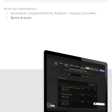
Αετοί των αρτοποιείων
Αρτοποιεία, Ζαχαροπλαστεία, Φούρνοι - περιοχή Ζακύνθου
Άρτος & υγεία