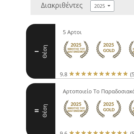
Διακριθέντες
2025
5 Αρτοι
Θέση
I
9.8
(
Αρτοποιείο Το Παραδοσιακ
Θέση
II
9.6
(