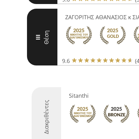
ΖΑΓΟΡΙΤΗΣ ΑΘΑΝΑΣΙΟΣ κ ΣΙ
Θέση
III
9.6
(
Sitanthi
Διακριθέντες