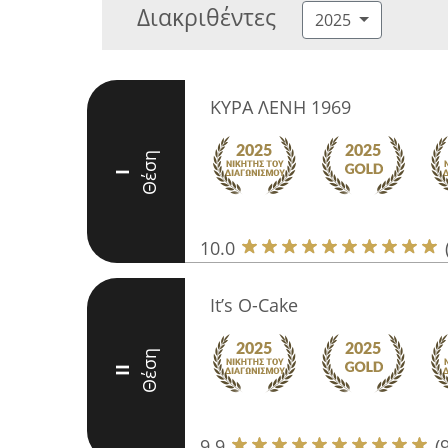
Διακριθέντες
2025
ΚΥΡΑ ΛΕΝΗ 1969
Θέση
I
10.0
It’s O-Cake
Θέση
II
9.9
(