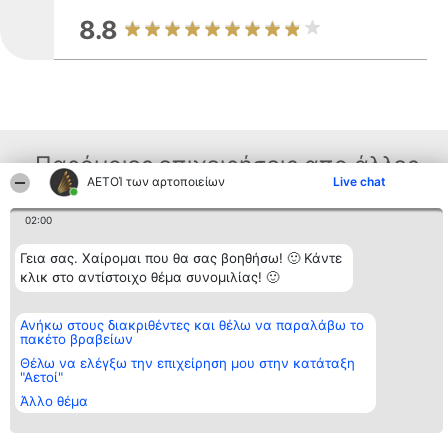
8.8
Παρόμοιες επιχειρήσεις απο άλλες
ΑΕΤΟΊ των αρτοποιείων
Live chat
περιοχές
02:00
Γεια σας. Χαίρομαι που θα σας βοηθήσω! 🙂 Κάντε
Διοργανωτής της
Κατάταξη
Επικοινωνία
κλικ στο αντίστοιχο θέμα συνομιλίας! 🙂
κατάταξης
Διακριθέντες
Επικοινωνία
BEAUTIFUL COMPANY
Λίστα όλων
Μονοπρόσωπη ΙΚΕ
των
Ανήκω στους διακριθέντες και θέλω να παραλάβω το
ΤΗΛ. ΕΠΙΚΟΙΝΩΝΙΑΣ:
διακριθέντων
πακέτο βραβείων
2104128019
Μεθοδολογία
email:
Όροι &
Θέλω να ελέγξω την επιχείρηση μου στην κατάταξη
aetoi@beautifulcompany.co
προϋποθέσεις
"Αετοί"
ΠΟΛΙΤΙΚΗ
Άλλο θέμα
ΑΠΟΡΡΗΤΟΥ