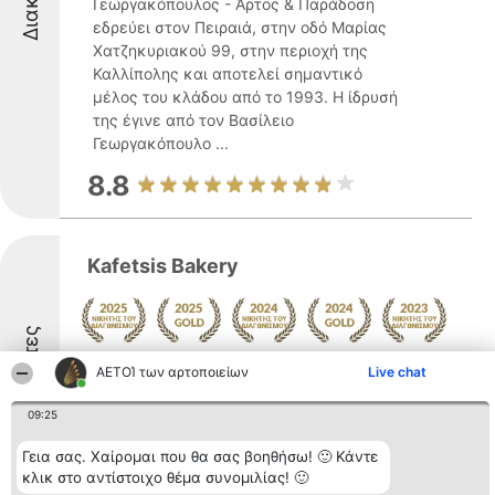
Γεωργακόπουλος - Άρτος & Παράδοση
εδρεύει στον Πειραιά, στην οδό Μαρίας
Χατζηκυριακού 99, στην περιοχή της
Καλλίπολης και αποτελεί σημαντικό
μέλος του κλάδου από το 1993. Η ίδρυσή
της έγινε από τον Βασίλειο
Γεωργακόπουλο ...
8.8
Kafetsis Bakery
Διακριθέντες
Δείτε περισσότερα >>
ΑΕΤΟΊ των αρτοποιείων
Live chat
Το Αρτοποιείο Καφέτσης διαθέτει ιστορία
που ξεκινά από το 1946 και ξεχωρίζει ως
09:25
ένα σταθερό σημείο στον Πειραιά. Η
Γεια σας. Χαίρομαι που θα σας βοηθήσω! 🙂 Κάντε
παράδοση της αρτοποιίας συνεχίζεται στη
κλικ στο αντίστοιχο θέμα συνομιλίας! 🙂
σύγχρονη εποχή από τους αδελφούς