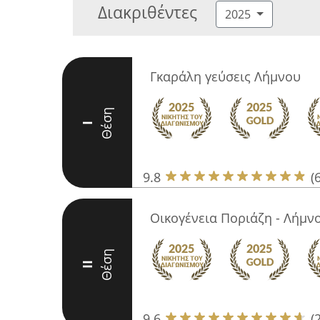
Διακριθέντες
2025
Γκαράλη γεύσεις Λήμνου
Θέση
I
9.8
(
Οικογένεια Ποριάζη - Λήμν
Θέση
II
9.6
(