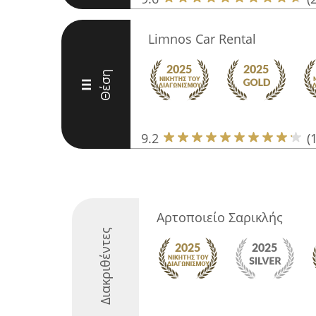
Limnos Car Rental
Θέση
III
9.2
(
Αρτοποιείο Σαρικλής
Διακριθέντες