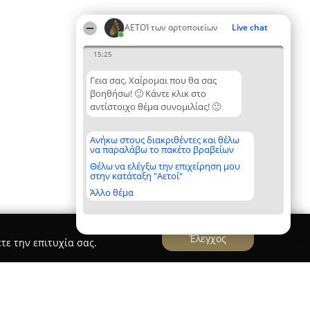
ΑΕΤΟΊ των αρτοποιείων
Live chat
15:25
Γεια σας. Χαίρομαι που θα σας
βοηθήσω! 🙂 Κάντε κλικ στο
αντίστοιχο θέμα συνομιλίας! 🙂
Ανήκω στους διακριθέντες και θέλω
να παραλάβω το πακέτο βραβείων
Θέλω να ελέγξω την επιχείρηση μου
στην κατάταξη "Αετοί"
Άλλο θέμα
Έλεγχος
τε την επιτυχία σας.
 - κορυδαλλός