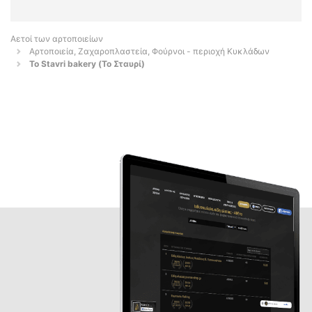
Αετοί των αρτοποιείων
Αρτοποιεία, Ζαχαροπλαστεία, Φούρνοι - περιοχή Κυκλάδων
To Stavri bakery (Το Σταυρί)