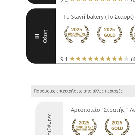
To Stavri bakery (Το Σταυρί)
Θέση
III
9.1
(
Παρόμοιες επιχειρήσεις απο άλλες περιοχές
Αρτοποιείο "Στρατής " Λ
Διακριθέντες