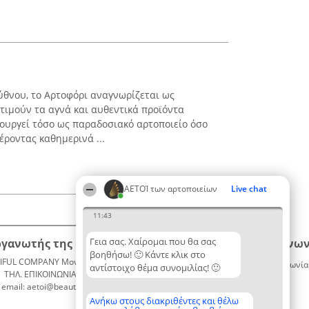
ύθνου, το Αρτοφόρι αναγνωρίζεται ως
κτιμούν τα αγνά και αυθεντικά προϊόντα
τουργεί τόσο ως παραδοσιακό αρτοποιείο όσο
έροντας καθημερινά ...
ΑΕΤΟΊ των αρτοποιείων
Live chat
11:43
Γεια σας. Χαίρομαι που θα σας
ργανωτής της κατάταξης
Κατάταξη
Επικοινων
βοηθήσω! 🙂 Κάντε κλικ στο
IFUL COMPANY Μονοπρόσωπη ΙΚΕ
Διακριθέντες
Επικοινωνία
αντίστοιχο θέμα συνομιλίας! 🙂
ΤΗΛ. ΕΠΙΚΟΙΝΩΝΙΑΣ: 2104128019
Λίστα
email: aetoi@beautifulcompany.co
όλων των
διακριθέντων
Ανήκω στους διακριθέντες και θέλω