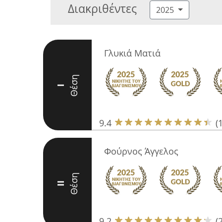
Διακριθέντες
2025
Γλυκιά Ματιά
Θέση
I
9.4
(
Φούρνος Άγγελος
Θέση
II
9.2
(