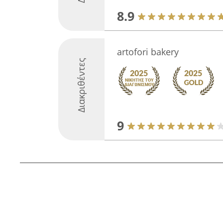
8.9
artofori bakery
Διακριθέντες
9