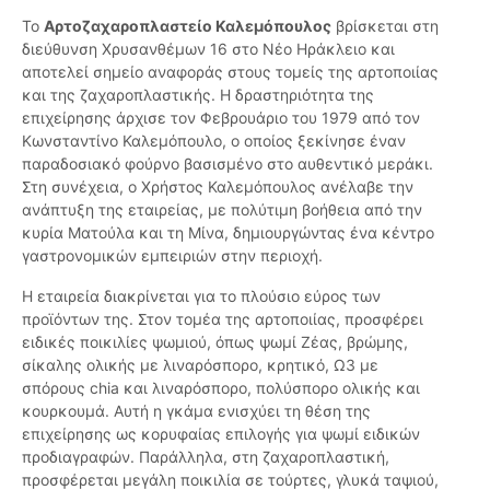
Το
Αρτοζαχαροπλαστείο Καλεμόπουλος
βρίσκεται στη
διεύθυνση Χρυσανθέμων 16 στο Νέο Ηράκλειο και
αποτελεί σημείο αναφοράς στους τομείς της αρτοποιίας
και της ζαχαροπλαστικής. Η δραστηριότητα της
επιχείρησης άρχισε τον Φεβρουάριο του 1979 από τον
Κωνσταντίνο Καλεμόπουλο, ο οποίος ξεκίνησε έναν
παραδοσιακό φούρνο βασισμένο στο αυθεντικό μεράκι.
Στη συνέχεια, ο Χρήστος Καλεμόπουλος ανέλαβε την
ανάπτυξη της εταιρείας, με πολύτιμη βοήθεια από την
κυρία Ματούλα και τη Μίνα, δημιουργώντας ένα κέντρο
γαστρονομικών εμπειριών στην περιοχή.
Η εταιρεία διακρίνεται για το πλούσιο εύρος των
προϊόντων της. Στον τομέα της αρτοποιίας, προσφέρει
ειδικές ποικιλίες ψωμιού, όπως ψωμί Ζέας, βρώμης,
σίκαλης ολικής με λιναρόσπορο, κρητικό, Ω3 με
σπόρους chia και λιναρόσπορο, πολύσπορο ολικής και
κουρκουμά. Αυτή η γκάμα ενισχύει τη θέση της
επιχείρησης ως κορυφαίας επιλογής για ψωμί ειδικών
προδιαγραφών. Παράλληλα, στη ζαχαροπλαστική,
προσφέρεται μεγάλη ποικιλία σε τούρτες, γλυκά ταψιού,