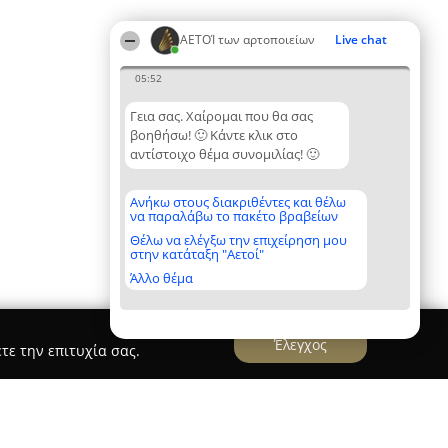
ΑΕΤΟΊ των αρτοποιείων
Live chat
05:52
Γεια σας. Χαίρομαι που θα σας
βοηθήσω! 🙂 Κάντε κλικ στο
αντίστοιχο θέμα συνομιλίας! 🙂
Ανήκω στους διακριθέντες και θέλω
να παραλάβω το πακέτο βραβείων
Θέλω να ελέγξω την επιχείρηση μου
στην κατάταξη "Αετοί"
Άλλο θέμα
Έλεγχος
τε την επιτυχία σας.