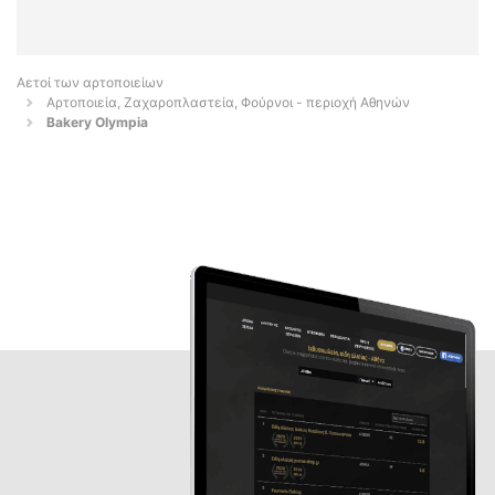
Αετοί των αρτοποιείων
Αρτοποιεία, Ζαχαροπλαστεία, Φούρνοι - περιοχή Αθηνών
Bakery Olympia