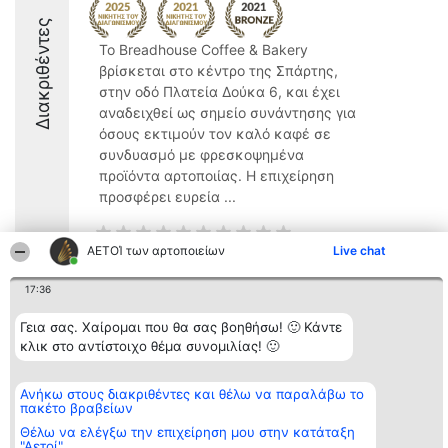
Διακριθέντες
Το Breadhouse Coffee & Bakery
βρίσκεται στο κέντρο της Σπάρτης,
στην οδό Πλατεία Δούκα 6, και έχει
αναδειχθεί ως σημείο συνάντησης για
όσους εκτιμούν τον καλό καφέ σε
συνδυασμό με φρεσκοψημένα
προϊόντα αρτοποιίας. Η επιχείρηση
προσφέρει ευρεία ...
ΑΕΤΟΊ των αρτοποιείων
Live chat
17:36
Διοργανωτής της
Κατάταξη
Επικοινωνία
κατάταξης
Διακριθέντες
Επικοινωνία
Γεια σας. Χαίρομαι που θα σας βοηθήσω! 🙂 Κάντε
BEAUTIFUL COMPANY
Λίστα όλων
κλικ στο αντίστοιχο θέμα συνομιλίας! 🙂
Μονοπρόσωπη ΙΚΕ
των
ΤΗΛ. ΕΠΙΚΟΙΝΩΝΙΑΣ:
διακριθέντων
2104128019
Μεθοδολογία
Ανήκω στους διακριθέντες και θέλω να παραλάβω το
email:
Όροι &
πακέτο βραβείων
aetoi@beautifulcompany.co
προϋποθέσεις
ΠΟΛΙΤΙΚΗ
Θέλω να ελέγξω την επιχείρηση μου στην κατάταξη
ΑΠΟΡΡΗΤΟΥ
"Αετοί"