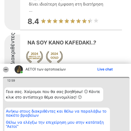
δίνει ιδιαίτερη έμφαση στη διατήρηση
...
8.4
Διακριθέντες
NA SOY KANO KAFEDAKI..?
ΑΕΤΟΊ των αρτοποιείων
Live chat
8.5
12:59
Γεια σας. Χαίρομαι που θα σας βοηθήσω! 🙂 Κάντε
Διοργανωτής της
Κατάταξη
Επικοινωνία
κατάταξης
Διακριθέντες
Επικοινωνία
κλικ στο αντίστοιχο θέμα συνομιλίας! 🙂
BEAUTIFUL COMPANY
Λίστα όλων
Μονοπρόσωπη ΙΚΕ
των
ΤΗΛ. ΕΠΙΚΟΙΝΩΝΙΑΣ:
διακριθέντων
Ανήκω στους διακριθέντες και θέλω να παραλάβω το
2104128019
Μεθοδολογία
πακέτο βραβείων
email:
Όροι &
Θέλω να ελέγξω την επιχείρηση μου στην κατάταξη
aetoi@beautifulcompany.co
προϋποθέσεις
"Αετοί"
ΠΟΛΙΤΙΚΗ