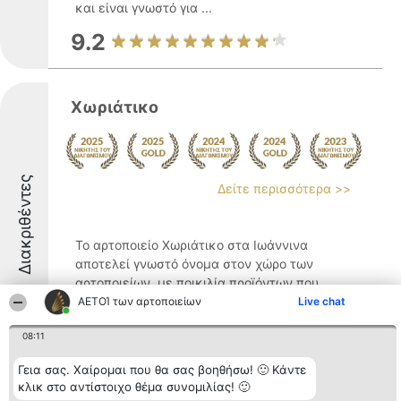
και είναι γνωστό για ...
9.2
Χωριάτικο
Διακριθέντες
Δείτε περισσότερα >>
Το αρτοποιείο Χωριάτικο στα Ιωάννινα
αποτελεί γνωστό όνομα στον χώρο των
αρτοποιείων, με ποικιλία προϊόντων που
απευθύνονται σε διαφορετικά γούστα.
ΑΕΤΟΊ των αρτοποιείων
Live chat
Καθημερινά προσφέρει φρέσκο ψωμί, που
08:11
φτιάχνεται ακολουθώντας παραδοσιακές
τεχνικές και μεράκι, ...
Γεια σας. Χαίρομαι που θα σας βοηθήσω! 🙂 Κάντε
9.4
κλικ στο αντίστοιχο θέμα συνομιλίας! 🙂