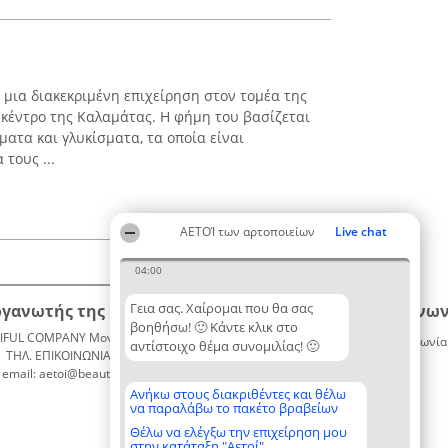
μια διακεκριμένη επιχείρηση στον τομέα της
 κέντρο της Καλαμάτας. Η φήμη του βασίζεται
ατα και γλυκίσματα, τα οποία είναι
τους ...
ΑΕΤΟΊ των αρτοποιείων
Live chat
04:00
Γεια σας. Χαίρομαι που θα σας
ργανωτής της κατάταξης
Κατάταξη
Επικοινων
βοηθήσω! 🙂 Κάντε κλικ στο
IFUL COMPANY Μονοπρόσωπη ΙΚΕ
Διακριθέντες
Επικοινωνία
αντίστοιχο θέμα συνομιλίας! 🙂
ΤΗΛ. ΕΠΙΚΟΙΝΩΝΙΑΣ: 2104128019
Λίστα
email: aetoi@beautifulcompany.co
όλων των
διακριθέντων
Ανήκω στους διακριθέντες και θέλω
να παραλάβω το πακέτο βραβείων
Μεθοδολογία
Όροι &
Θέλω να ελέγξω την επιχείρηση μου
στην κατάταξη "Αετοί"
προϋποθέσεις