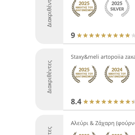
Διακριθέντες
9
Staxy&meli artopoiia zaxa
Διακριθέντες
8.4
Αλεύρι & Ζάχαρη (φούρν